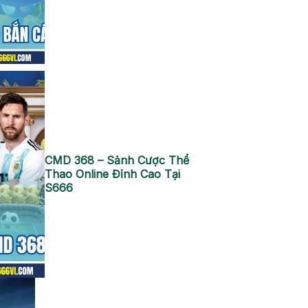
hưởng
nh Điển
d 368 |
CMD 368 – Sảnh Cược Thể
ám Phá
Thao Online Đỉnh Cao Tại
S666
ân Chơi
ể Thao
ực Tiếp
2025