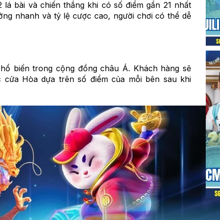
2 lá bài và chiến thắng khi có số điểm gần 21 nhất
T
ởng nhanh và tỷ lệ cược cao, người chơi có thể dễ
Ki
 phổ biến trong cộng đồng châu Á. Khách hàng sẽ
 cửa Hòa dựa trên số điểm của mỗi bên sau khi
Cm
Kh
S
Th
Tr