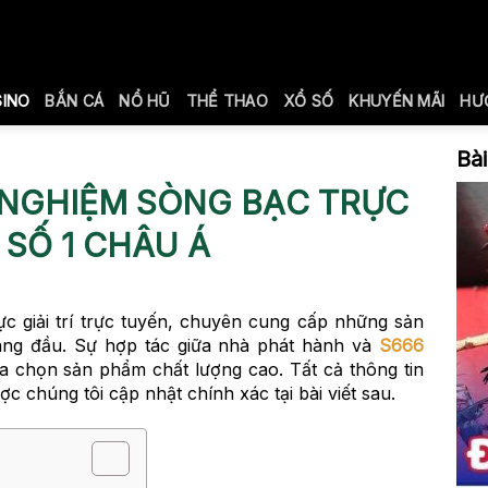
SINO
BẮN CÁ
NỔ HŨ
THỂ THAO
XỔ SỐ
KHUYẾN MÃI
HƯ
Bài
 NGHIỆM SÒNG BẠC TRỰC
 SỐ 1 CHÂU Á
Gà
vực giải trí trực tuyến, chuyên cung cấp những sản
Đ
àng đầu. Sự hợp tác giữa nhà phát hành và
S666
a chọn sản phẩm chất lượng cao. Tất cả thông tin
Nhấ
ợc chúng tôi cập nhật chính xác tại bài viết sau.
Nh
C
Đ