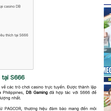
ại casino DB
Me
êu thích tại S666
- H
q
on
n
 tại S666
ề các trò chơi casino trực tuyến. Được thành lập
 Philippines,
DB Gaming
đã hợp tác với S666 để
ượng nhất.
 từ PAGCOR, thương hiệu đảm bảo mang đến môi