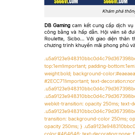
Khám phá thông 
DB Gaming
cam kết cung cấp dịch vụ v
công bằng và hấp dẫn. Hội viên sẽ đượ
Roulette, Sicbo… Với giao diện thân
chương trình khuyến mãi phong phú v
.u5a9123e948310bbc0d4c79d367398bc2 
top:1em!important; padding-bottom:1em!i
weight:bold; background-color:#eaeaea; 
#2ECC71!important; text-decoration:non
.u5a9123e948310bbc0d4c79d367398bc2
.u5a9123e948310bbc0d4c79d367398bc2:ho
webkit-transition: opacity 250ms; text-
.u5a9123e948310bbc0d4c79d367398bc2 
transition: background-color 250ms; opac
opacity 250ms; } .u5a9123e948310bbc0
color:#464646; text-decoration:none; fo